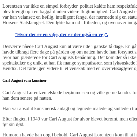
Lorentzen var ikke en simpel forbryder, politiet kaldte ham respektful
blev trængt op i en baggård uden videre flugtmulighed. Carl August e
var han velanset: en høflig, intelligent fange, der nærmede sig en sta
Horsens Statsfængsel. Den førte ham ud i friheden, og ovenover indgan
“Hvor der er en vilje, der er der også en vej”.
Desværre nåede Carl August kun at være ude i ganske få dage. En går
havde tilbragt flere dage på gården og om natten havde han forsynet si
hvor han plæderede for Carl Augusts benådning. Det kom der så ikke no
spektakulær og unik, at han fik mange sympatisører, som lykønskede h
Bendix. Det førte igen videre til et venskab med en overretssagfører o
Carl August som kunstner
Carl August Lorentzen elskede berømmelsen og ville gerne kendes for 
han dem senere på natten.
Han var absolut kunstnerisk anlagt og tegnede malede og snittede i tr
Efter flugten i 1949 var Carl August for alvor blevet berømt, men eft
før sin død.
Humoren havde han dog i behold, Carl August Lorentzen kom til at 