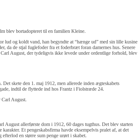
m blev bortadopteret til en familien Kleine.
ik for lud og koldt vand, han begyndte at “hænge ud” med sin lille kusine
, da de stjal fuglefoder fra et foderbræt foran damernes hus. Senere
Carl August, der tydeligvis ikke levede under ordentlige forhold, blev
n. Det skete den 1. maj 1912, men allerede inden ægteskabets
e, indtil de flyttede ind hos Frantz i Fiolstræde 24.
r Carl August.
rl August allerførste dom i 1912, 60 dages tugthus. Det blev starten
e karakter. Et pengeskabsfirma havde eksempelvis pralet af, at det
efterlod en større sum penge urørt i skabet.