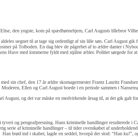
 Elise, den yngste, kom på spædbørnehjem, Carl Augusts lillebror Vilhel
 aldeles uegnet til at tage sig ordentligt af sin lille søn. Carl August g
siner på Tolboden. En dag blev de pågrebet af to ældre damer i Nyboder
ens Have med lommerne fyldt med stjålne æbler. Politiet sørgede for at 
ig med sin chef, den 17 år ældre skomagermester Frantz Lauritz Frandse
n. Moderen, Ellen og Carl August boede i en periode sammen i Nansensgad
l August, og det var måske en medvirkende årsag til, at det gik galt fo
 tyveri og pengeafpresning. Hans kriminelle handlinger resulterede i Ca
ig serie af kriminelle handlinger – til tider ovenikøbet af underholdend
 Han brød ind i skabet, lagde en seddel, hvorpå der stod: “Han ku!”, og 