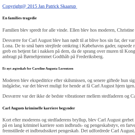
Copyright@ 2015 Jan Patrick Skaarup
En families tragedie
Familien blev spredt for alle vinde. Ellen blev hos moderen, Christine
Desværre for Carl August blev han nødt til at blive hos sin far, der var
Lona. De to små børn strejfede omkring i Købehavns gader, rapsede ro
greb en betjent fat i nakken på dem, da de sprang over muren til Kong
anbragt på Børnehjemmet Godthåb på Frederiksberg.
Et nyt ægteskab for Caroline Augusta Lorentzen
Moderen blev ekspeditrice efter skilsmissen, og senere giftede hun s
indgåelse, var det blevet muligt for hende at få Carl August hjem ige
Desværre var der ikke de bedste vibrationer mellem stedfaderen og Car
Carl Augusts kriminelle karriere begynder
Kort efter moderens og stedfaderens bryllup, blev Carl August grebet i
på en lang kriminel karriere som indbruds- og pengeskabstyv, en farver
fremstillede et indbrudssikret pengeskab. Det udfordrede Carl August.