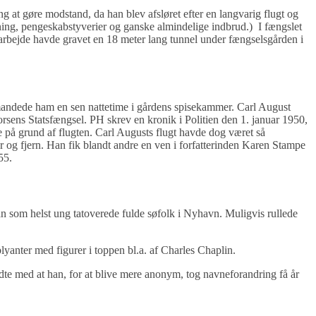
g at gøre modstand, da han blev afsløret efter en langvarig flugt og
ning, pengeskabstyverier og ganske almindelige indbrud.) I fængslet
t arbejde havde gravet en 18 meter lang tunnel under fængselsgården i
rmandede ham en sen nattetime i gårdens spisekammer. Carl August
orsens Statsfængsel. PH skrev en kronik i Politien den 1. januar 1950,
e på grund af flugten. Carl Augusts flugt havde dog været så
 og fjern. Han fik blandt andre en ven i forfatterinden Karen Stampe
55.
n som helst ung tatoverede fulde søfolk i Nyhavn. Muligvis rullede
lyanter med figurer i toppen bl.a. af Charles Chaplin.
dte med at han, for at blive mere anonym, tog navneforandring få år